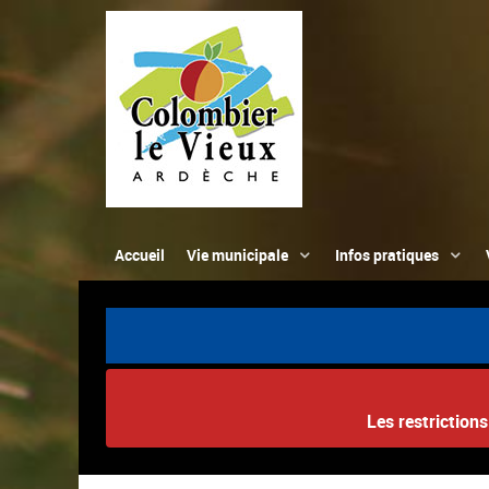
Accueil
Vie municipale
Infos pratiques
Les restriction