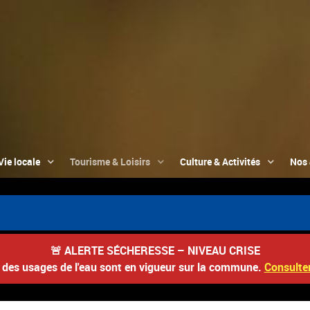
Vie locale
Tourisme & Loisirs
Culture & Activités
Nos 
🚨
ALERTE SÉCHERESSE – NIVEAU CRISE
s des usages de l'eau sont en vigueur sur la commune.
Consulter