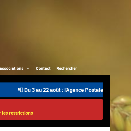
associations
Contact
Rechercher
📮 Du 3 au 22 août : l'Agence Postale Communale est ou
 les restrictions