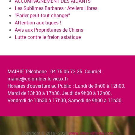
ACCOMPAGNEMENT DES AIDANTS
Les Sublimes Barbares : Ateliers Libres
"Parler peut tout changer"
Attention aux tiques !
Avis aux Propriétaires de Chiens
Lutte contre le frelon asiatique
MAIRIE Téléphone : 04.75.06.72.25 Courriel :
mairie@colombier-le-vieux.fr
Horaires d’ouverture au Public : Lundi de 9h00 à 12h00,
Mardi de 13h30 à 17h30, Jeudi de 9h00 à 12h00,
Vendredi de 13h30 à 17h30, Samedi de 9h00 à 11h30.
Copyright © 2016 - 2026
www.sites-vitrines.com