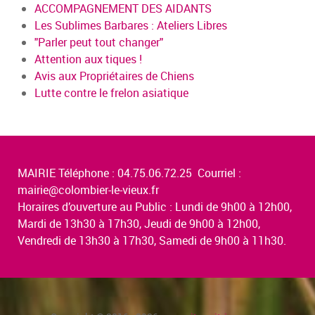
ACCOMPAGNEMENT DES AIDANTS
Les Sublimes Barbares : Ateliers Libres
"Parler peut tout changer"
Attention aux tiques !
Avis aux Propriétaires de Chiens
Lutte contre le frelon asiatique
MAIRIE Téléphone : 04.75.06.72.25 Courriel :
mairie@colombier-le-vieux.fr
Horaires d’ouverture au Public : Lundi de 9h00 à 12h00,
Mardi de 13h30 à 17h30, Jeudi de 9h00 à 12h00,
Vendredi de 13h30 à 17h30, Samedi de 9h00 à 11h30.