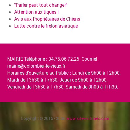
"Parler peut tout changer"
Attention aux tiques !
Avis aux Propriétaires de Chiens
Lutte contre le frelon asiatique
MAIRIE Téléphone : 04.75.06.72.25 Courriel :
mairie@colombier-le-vieux.fr
Horaires d’ouverture au Public : Lundi de 9h00 à 12h00,
Mardi de 13h30 à 17h30, Jeudi de 9h00 à 12h00,
Vendredi de 13h30 à 17h30, Samedi de 9h00 à 11h30.
Copyright © 2016 - 2026
www.sites-vitrines.com