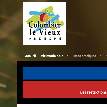
Accueil
Vie municipale
Infos pratiques
Les restriction