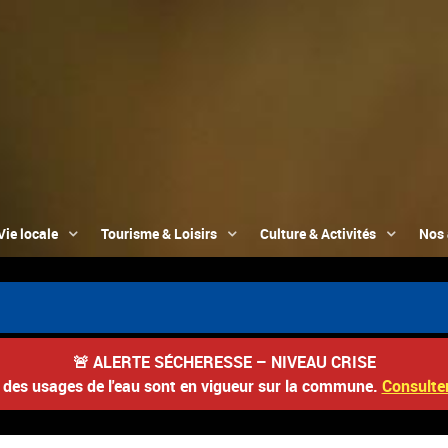
Vie locale
Tourisme & Loisirs
Culture & Activités
Nos 

🚨
ALERTE SÉCHERESSE – NIVEAU CRISE
s des usages de l'eau sont en vigueur sur la commune.
Consulter