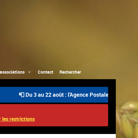
associations
Contact
Rechercher
 Du 3 au 22 août : l'Agence Postale Communale est ouve
 les restrictions