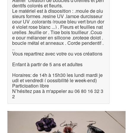
Atelier création de boucles d'oreilles et pen
dentifs colorés et fleuris.
Le matériel est à disposition : .moule de plu
sieurs formes .resine UV .lampe durcisseur
pour UV .colorants (rouge bleu vert brun dor
é violet rose blanc ...) . Fleurs et feuilles nat
urelles .feuille or . Tige bois touilleur .Coup
e pour mélanger en silicone .protege doigt .
boucle métal et anneaux . Corde pendentif .
..
Vous repartirez avec votre ou vos créations
Enfant à partir de 5 ans et adultes
Horaires: de 14h à 15h30 les lundi mardi je
udi et vendredi ( possibilité le week-end)
Participation libre
N’hésitez pas à m'appeler au 06 80 16 32 3
2