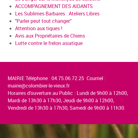
ACCOMPAGNEMENT DES AIDANTS
Les Sublimes Barbares : Ateliers Libres
"Parler peut tout changer"
Attention aux tiques !
Avis aux Propriétaires de Chiens
Lutte contre le frelon asiatique
MAIRIE Téléphone : 04.75.06.72.25 Courriel :
mairie@colombier-le-vieux.fr
Horaires d’ouverture au Public : Lundi de 9h00 à 12h00,
Mardi de 13h30 à 17h30, Jeudi de 9h00 à 12h00,
Vendredi de 13h30 à 17h30, Samedi de 9h00 à 11h30.