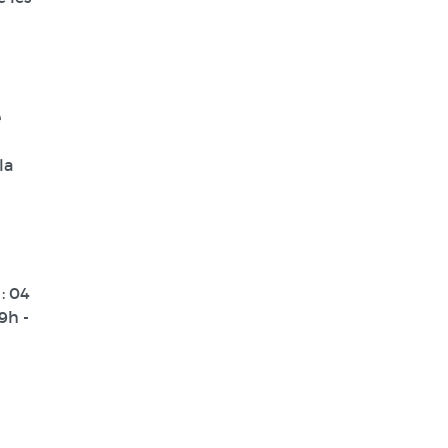
e
la
 :
04
9h -