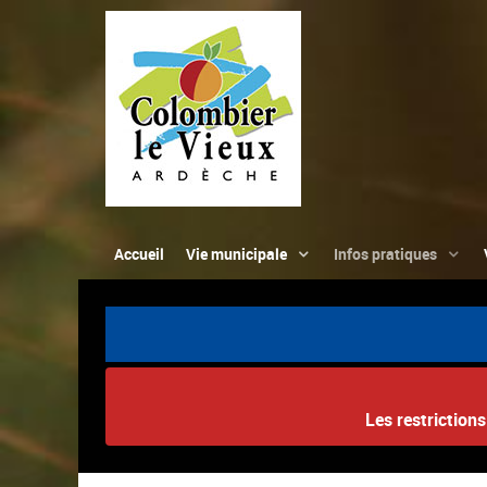
Accueil
Vie municipale
Infos pratiques
Les restriction