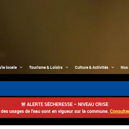
Vie locale
Tourisme & Loisirs
Culture & Activités
Nos 
📮 D
🚨
ALERTE SÉCHERESSE – NIVEAU CRISE
s des usages de l'eau sont en vigueur sur la commune.
Consulter