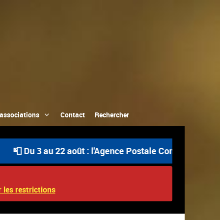
associations
Contact
Rechercher
u 3 au 22 août : l'Agence Postale Communale est ouverte
 les restrictions