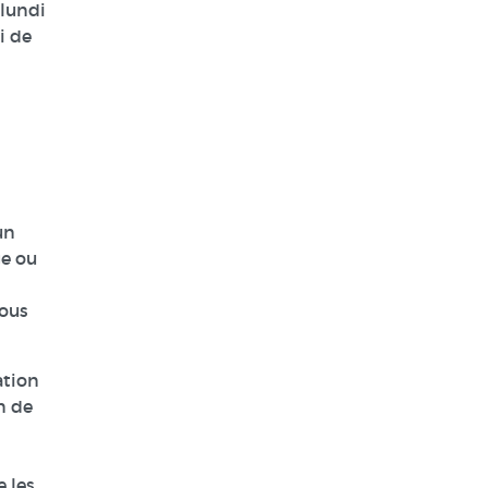
 lundi
i de
un
ge ou
vous
ation
n de
 les