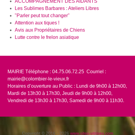
ACCOMPAGNEMENT DES AIDANTS
Les Sublimes Barbares : Ateliers Libres
"Parler peut tout changer"
Attention aux tiques !
Avis aux Propriétaires de Chiens
Lutte contre le frelon asiatique
MAIRIE Téléphone : 04.75.06.72.25 Courriel :
mairie@colombier-le-vieux.fr
Horaires d’ouverture au Public : Lundi de 9h00 à 12h00,
Mardi de 13h30 à 17h30, Jeudi de 9h00 à 12h00,
Vendredi de 13h30 à 17h30, Samedi de 9h00 à 11h30.
Copyright © 2016 - 2026
www.sites-vitrines.com