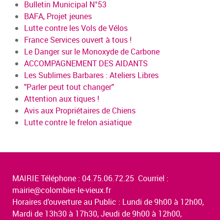
Bulletin Municipal N°53
BAFA, Projet jeunes
Lutte contre les Vols de Vélos
France Services ouvert à tous !
Le Danger sur le Monoxyde de Carbone
ACCOMPAGNEMENT DES AIDANTS
Les Sublimes Barbares : Ateliers Libres
"Parler peut tout changer"
Attention aux tiques !
Avis aux Propriétaires de Chiens
Lutte contre le frelon asiatique
MAIRIE Téléphone : 04.75.06.72.25 Courriel :
mairie@colombier-le-vieux.fr
Horaires d’ouverture au Public : Lundi de 9h00 à 12h00,
Mardi de 13h30 à 17h30, Jeudi de 9h00 à 12h00,