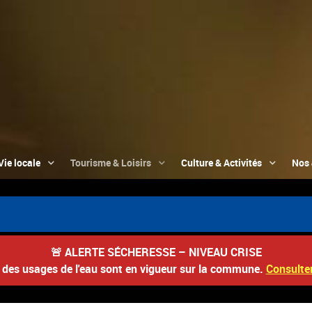
Vie locale
Tourisme & Loisirs
Culture & Activités
Nos 
📮
🚨
ALERTE SÉCHERESSE – NIVEAU CRISE
s des usages de l'eau sont en vigueur sur la commune.
Consulter