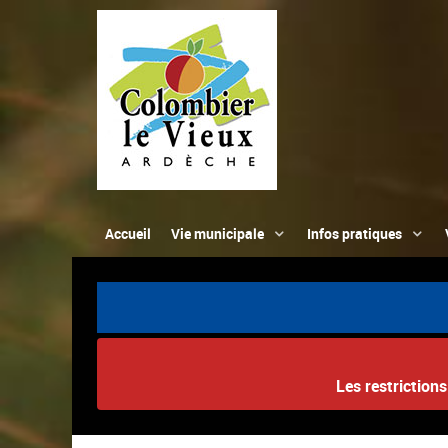
Accueil
Vie municipale
Infos pratiques
Les restriction