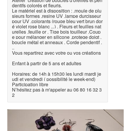
Atelier création de boucles d'oreilles et pen
dentifs colorés et fleuris.
Le matériel est à disposition : .moule de plu
sieurs formes .resine UV .lampe durcisseur
pour UV .colorants (rouge bleu vert brun dor
é violet rose blanc ...) . Fleurs et feuilles nat
urelles .feuille or . Tige bois touilleur .Coup
e pour mélanger en silicone .protege doigt .
boucle métal et anneaux . Corde pendentif .
..
Vous repartirez avec votre ou vos créations
Enfant à partir de 5 ans et adultes
Horaires: de 14h à 15h30 les lundi mardi je
udi et vendredi ( possibilité le week-end)
Participation libre
N’hésitez pas à m'appeler au 06 80 16 32 3
2