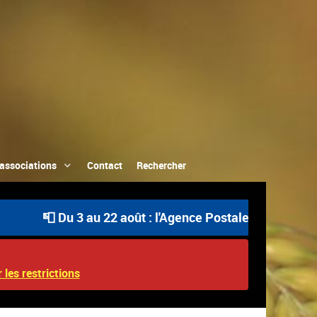
associations
Contact
Rechercher
📮 Du 3 au 22 août : l'Agence Postale Communale est ou
 les restrictions