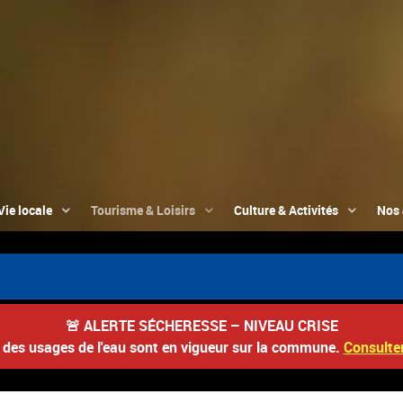
Vie locale
Tourisme & Loisirs
Culture & Activités
Nos 
🚨
ALERTE SÉCHERESSE – NIVEAU CRISE
s des usages de l'eau sont en vigueur sur la commune.
Consulter