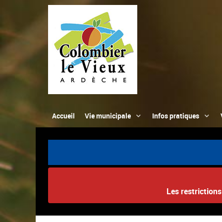
Accueil
Vie municipale
Infos pratiques
Les restriction