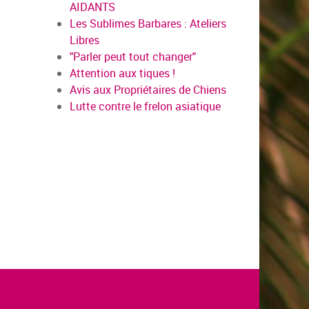
AIDANTS
Les Sublimes Barbares : Ateliers
Libres
"Parler peut tout changer"
Attention aux tiques !
Avis aux Propriétaires de Chiens
Lutte contre le frelon asiatique