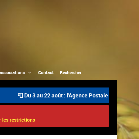
associations
Contact
Rechercher
📮 Du 3 au 22 août : l'Agence Postale Communale est ouv
 les restrictions