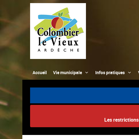
Accueil
Vie municipale
Infos pratiques
Les restriction