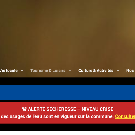
Vie locale
Tourisme & Loisirs
Culture & Activités
Nos 
🚨
ALERTE SÉCHERESSE – NIVEAU CRISE
s des usages de l'eau sont en vigueur sur la commune.
Consulter