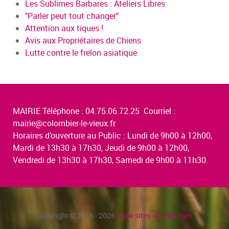
Les Sublimes Barbares : Ateliers Libres
"Parler peut tout changer"
Attention aux tiques !
Avis aux Propriétaires de Chiens
Lutte contre le frelon asiatique
MAIRIE Téléphone : 04.75.06.72.25 Courriel :
mairie@colombier-le-vieux.fr
Horaires d’ouverture au Public : Lundi de 9h00 à 12h00,
Mardi de 13h30 à 17h30, Jeudi de 9h00 à 12h00,
Vendredi de 13h30 à 17h30, Samedi de 9h00 à 11h30.
Copyright © 2016 - 2026
www.sites-vitrines.com