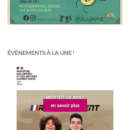
ÉVÈNEMENTS À LA UNE !
en savoir plus
e