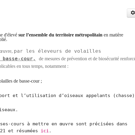
que
d'élevé
sur l’ensemble du territoire métropolitain
en matière
lié.
par les éleveurs de volailles
 œuvre,
 basse-cour,
de mesures de prévention et de biosécurité renforc
pplicables en tous temps, notamment :
olailles de basse-cour ;
port et l’utilisation d’oiseaux appelants (chasse)
iseaux.
ses-cours à mettre en œuvre sont précisées dans
021 et résumées
ici
.