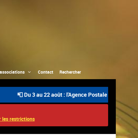
associations
Contact
Rechercher
📮 Du 3 au 22 août : l'Agence Postale Communale est ou
 les restrictions