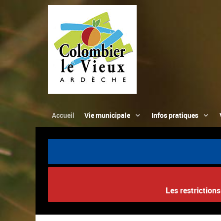
Accueil
Vie municipale
Infos pratiques
Les restriction