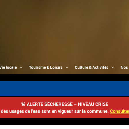
Vie locale
Tourisme & Loisirs
Culture & Activités
Nos 
🚨
ALERTE SÉCHERESSE – NIVEAU CRISE
s des usages de l'eau sont en vigueur sur la commune.
Consulter