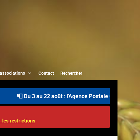
associations
Contact
Rechercher
📮 Du 3 au 22 août : l'Agence Postale Communale est ou
 les restrictions