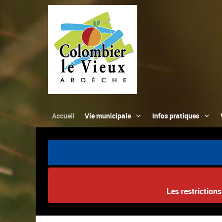
Accueil
Vie municipale
Infos pratiques
Les restriction