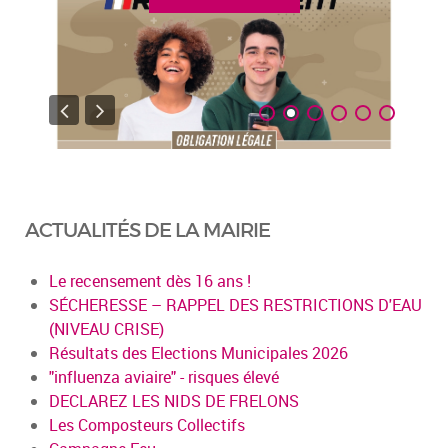
ACTUALITÉS DE LA MAIRIE
Le recensement dès 16 ans !
SÉCHERESSE – RAPPEL DES RESTRICTIONS D'EAU
(NIVEAU CRISE)
Résultats des Elections Municipales 2026
"influenza aviaire" - risques élevé
DECLAREZ LES NIDS DE FRELONS
Les Composteurs Collectifs