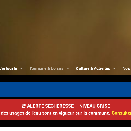
Vie locale
Tourisme & Loisirs
Culture & Activités
Nos 
🚨
ALERTE SÉCHERESSE – NIVEAU CRISE
s des usages de l'eau sont en vigueur sur la commune.
Consulter