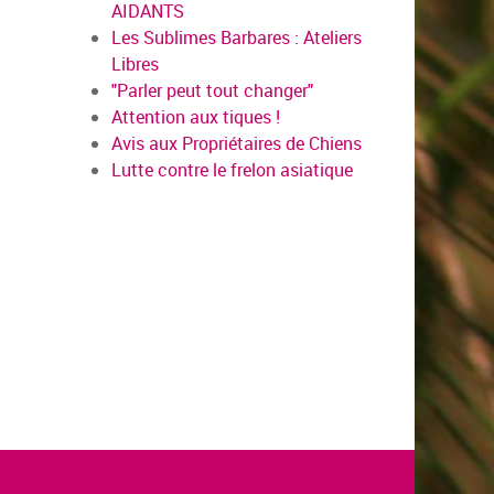
AIDANTS
Les Sublimes Barbares : Ateliers
Libres
"Parler peut tout changer"
Attention aux tiques !
Avis aux Propriétaires de Chiens
Lutte contre le frelon asiatique
en savoir plus