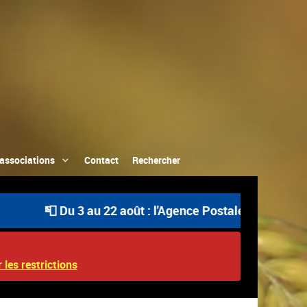
associations
Contact
Rechercher
📮 Du 3 au 22 août : l'Agence Postale Communale est o
 les restrictions