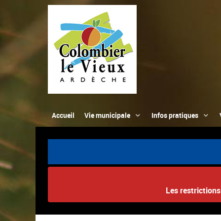
Accueil
Vie municipale
Infos pratiques
Les restriction