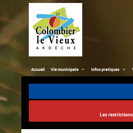
Accueil
Vie municipale
Infos pratiques
Les restriction