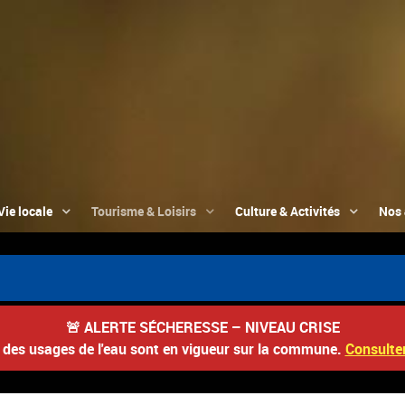
Vie locale
Tourisme & Loisirs
Culture & Activités
Nos 
🚨
ALERTE SÉCHERESSE – NIVEAU CRISE
s des usages de l'eau sont en vigueur sur la commune.
Consulter