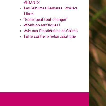
AIDANTS
Les Sublimes Barbares : Ateliers
Libres
"Parler peut tout changer"
Attention aux tiques !
Avis aux Propriétaires de Chiens
Lutte contre le frelon asiatique