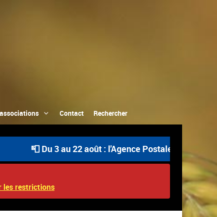
associations
Contact
Rechercher
📮 Du 3 au 22 août : l'Agence Postale Communale est ou
 les restrictions