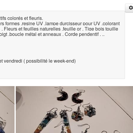
fs colorés et fleuris.
eurs formes .resine UV .lampe durcisseur pour UV .colorant
. Fleurs et feuilles naturelles .feuille or . Tige bois touille
igt .boucle métal et anneaux . Corde pendentif . ..
t vendredi ( possibilité le week-end)