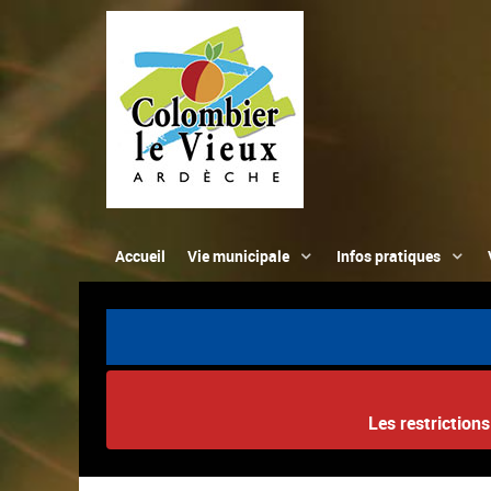
Accueil
Vie municipale
Infos pratiques
Les restriction