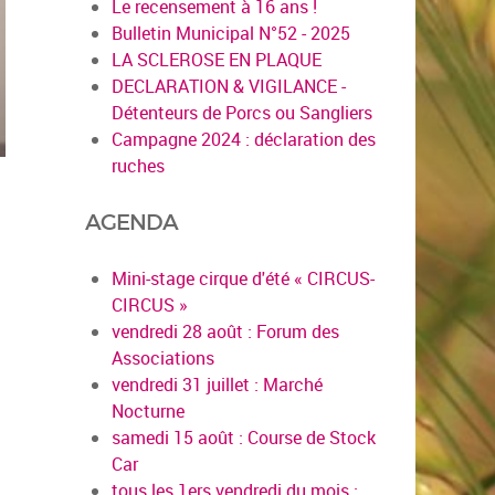
Le recensement à 16 ans !
Bulletin Municipal N°52 - 2025
LA SCLEROSE EN PLAQUE
DECLARATION & VIGILANCE -
Détenteurs de Porcs ou Sangliers
Campagne 2024 : déclaration des
ruches
AGENDA
Mini-stage cirque d'été « CIRCUS-
CIRCUS »
vendredi 28 août : Forum des
Associations
vendredi 31 juillet : Marché
Nocturne
samedi 15 août : Course de Stock
Car
en savoir plus
tous les 1ers vendredi du mois :