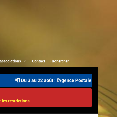
associations
Contact
Rechercher
📮 Du 3 au 22 août : l'Agence Postale Communale est o
 les restrictions