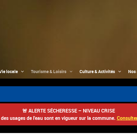
Vie locale
Tourisme & Loisirs
Culture & Activités
Nos 
🚨
ALERTE SÉCHERESSE – NIVEAU CRISE
s des usages de l'eau sont en vigueur sur la commune.
Consulter