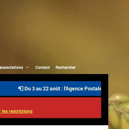
associations
Contact
Rechercher
📮 Du 3 au 22 août : l'Agence Postale Communale est ou
 les restrictions