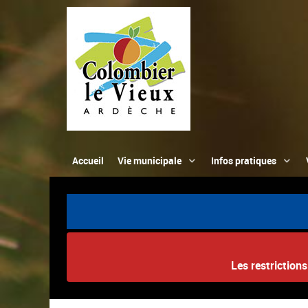
Accueil
Vie municipale
Infos pratiques
Les restriction