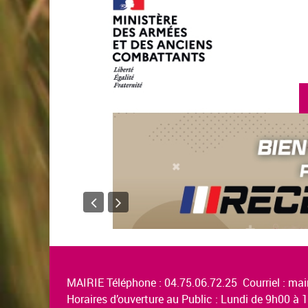
MAIRIE Téléphone : 04.75.06.72.25 Courriel :
mair
Horaires d’ouverture au Public : Lundi de 9h00 