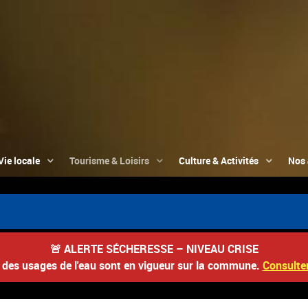
Vie locale
Tourisme & Loisirs
Culture & Activités
Nos 
📮
🚨
ALERTE SÉCHERESSE – NIVEAU CRISE
s des usages de l'eau sont en vigueur sur la commune.
Consulter