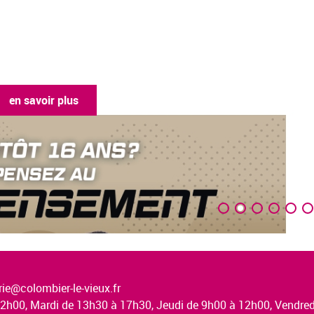
en savoir plus
ie@colombier-le-vieux.fr
à 12h00, Mardi de 13h30 à 17h30, Jeudi de 9h00 à 12h00, Vendr