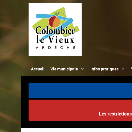
Accueil
Vie municipale
Infos pratiques
Les restriction