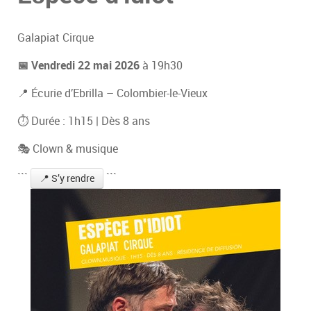
Galapiat Cirque
📅 Vendredi 22 mai 2026
à 19h30
📍 Écurie d’Ebrilla – Colombier-le-Vieux
⏱ Durée : 1h15 | Dès 8 ans
🎭 Clown & musique
```
```
📍 S’y rendre