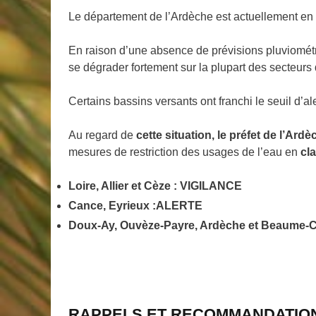
Le département de l’Ardèche est actuellement en 
En raison d’une absence de prévisions pluviométri
se dégrader fortement sur la plupart des secteurs
Certains bassins versants ont franchi le seuil d’al
Au regard de
cette
situation,
l
e
préfet de l’Ardè
mesures de restriction des usages de l’eau en
cl
Loire, Allier et Cèze :
VIGILANCE
Cance,
Eyrieux :
ALERTE
Doux-
Ay
,
Ouvèze-Payre,
Ardèche
et Beaume-
RAPPELS ET RECOMMANDATIO