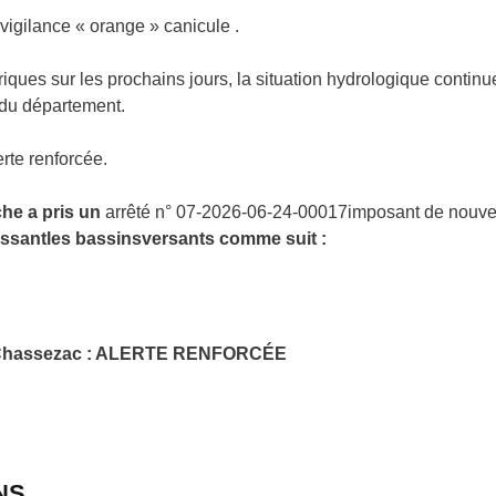
vigilance « orange » canicule .
ques sur les prochains jours, la situation hydrologique continu
 du département.
erte renforcée.
che a pris un
arrêté n° 07-2026-06-24-00017imposant de nouve
ass
ant
le
s
bassin
s
versants comme suit
:
Chassezac
: ALERTE
RENFORCÉE
NS