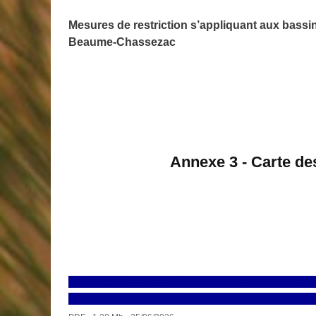
Mesures de restriction s’appliquant aux
bassi
Beaume-Chassezac
Annexe 3 - Carte de
Télécharger 20260625_Communiqué de presse_Séc
bassins versants de la Cance, du Doux-Ay, de l'Ey