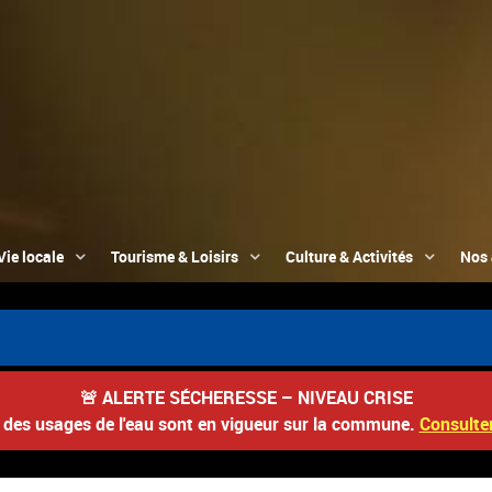
Vie locale
Tourisme & Loisirs
Culture & Activités
Nos 

🚨
ALERTE SÉCHERESSE – NIVEAU CRISE
s des usages de l'eau sont en vigueur sur la commune.
Consulter