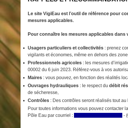
Le site VigiEau est l’outil de référence pour co
mesures applicables.
Pour connaître les mesures applicables dans
Usagers particuliers et collectivités
: prenez co
vigilants et économes, même en dehors des zones 
Professionnels agricoles
: les mesures d’irrigat
00002 du 6 juin 2023. Référez-vous à vos autorisa
Maires
: vous pouvez, en fonction des réalités lo
Ouvra
ges hydrauliques
: le respect du
débit ré
de sécheresse,
Contrôles
: Des contrôles seront réalisés tout au l
Pour toutes informations vous pouvez contacter la
Pôle Eau par courriel :
ddt-se@ardeche.gouv.fr
- 