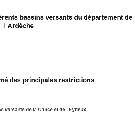
férents bassins versants du département de
l’Ardèche
 des principales restrictions
ns
versant
s
d
e
la Cance et d
e l’Eyrieux