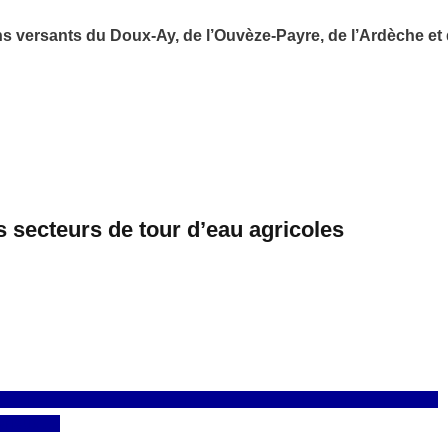
ns
versant
s
du Doux-Ay, de l’Ouvèze-Payre, de l’Ardèche et
s secteurs de tour d’eau agricoles
heresse - Renforcement des mesures de restriction sur les
rieux,...