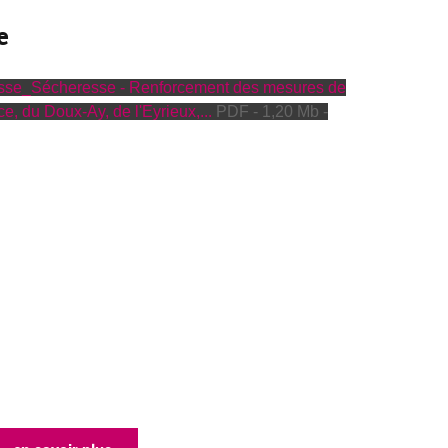
e
se_Sécheresse - Renforcement des mesures de
ce, du Doux-Ay, de l'Eyrieux,...
PDF - 1,20 Mb -