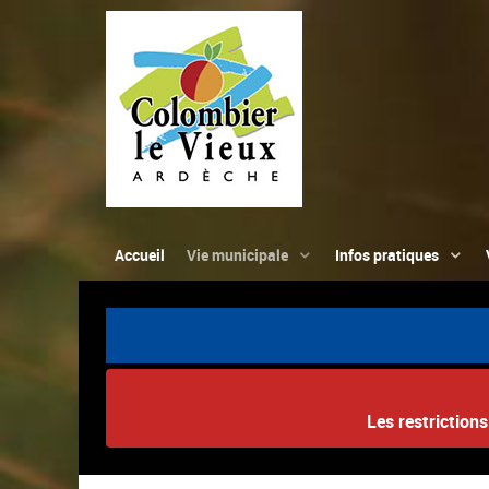
Accueil
Vie municipale
Infos pratiques
Les restriction