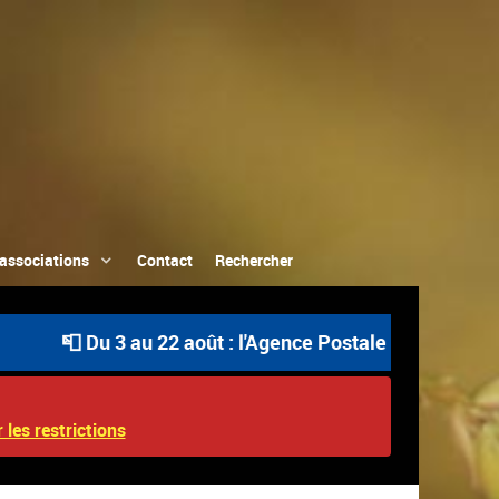
associations
Contact
Rechercher
📮 Du 3 au 22 août : l'Agence Postale Communale est ouv
 les restrictions