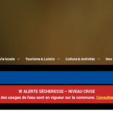
Vie locale
Tourisme & Loisirs
Culture & Activités
Nos 
🚨
ALERTE SÉCHERESSE – NIVEAU CRISE
s des usages de l'eau sont en vigueur sur la commune.
Consulter