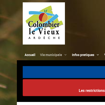
Accueil
Vie municipale
Infos pratiques
Les restriction