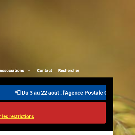
associations
Contact
Rechercher
📮 Du 3 au 22 août : l'Agence Postale Communale est ou
 les restrictions