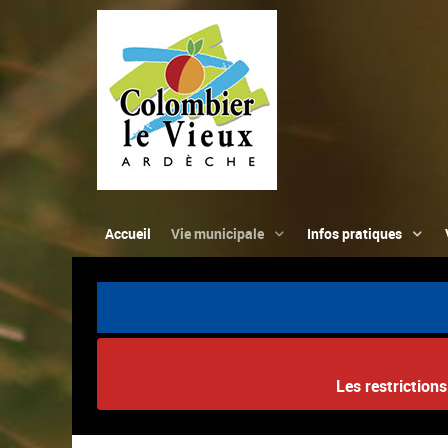
Accueil
Vie municipale
Infos pratiques
Les restriction