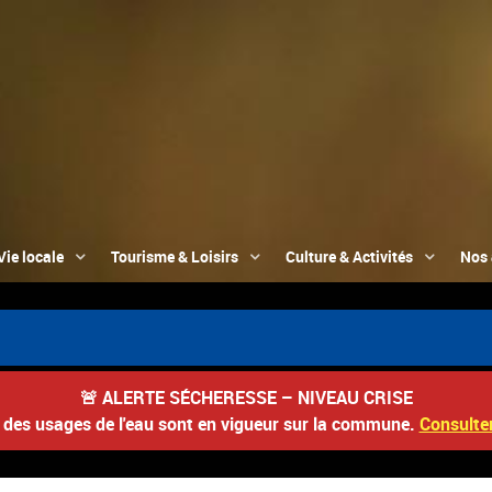
Vie locale
Tourisme & Loisirs
Culture & Activités
Nos 
🚨
ALERTE SÉCHERESSE – NIVEAU CRISE
s des usages de l'eau sont en vigueur sur la commune.
Consulter