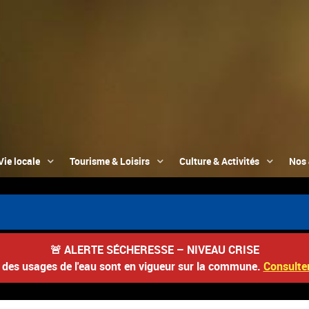
Vie locale
Tourisme & Loisirs
Culture & Activités
Nos 

🚨
ALERTE SÉCHERESSE – NIVEAU CRISE
s des usages de l'eau sont en vigueur sur la commune.
Consulter