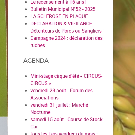
Le recensement à 16 ans !
Bulletin Municipal N°52 - 2025
LA SCLEROSE EN PLAQUE
DECLARATION & VIGILANCE -
Détenteurs de Porcs ou Sangliers
Campagne 2024 : déclaration des
ruches
AGENDA
Mini-stage cirque d'été « CIRCUS-
CIRCUS »
vendredi 28 août : Forum des
Associations
vendredi 31 juillet : Marché
Nocturne
samedi 15 août : Course de Stock
Car
tous les 1ers vendredi du mois :