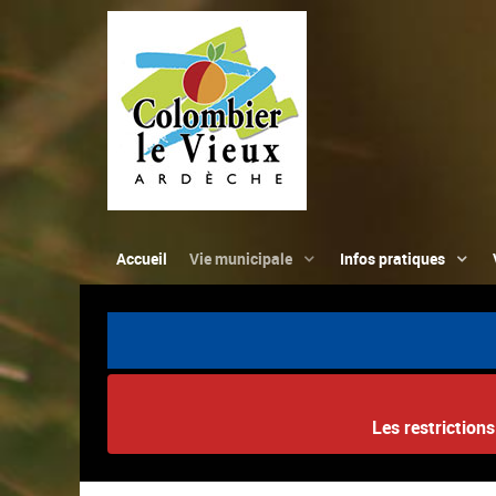
Accueil
Vie municipale
Infos pratiques
Les restriction