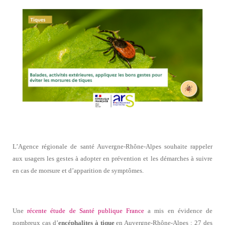
L’Agence régionale de santé Auvergne-Rhône-Alpes souhaite rappeler
aux usagers les gestes à adopter en prévention et les démarches à suivre
en cas de morsure et d’apparition de symptômes.
Une
récente étude de Santé publique France
a mis en évidence de
nombreux cas d’
encéphalites à tique
en Auvergne-Rhône-Alpes : 27 des