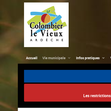
Accueil
Vie municipale
Infos pratiques
Les restriction