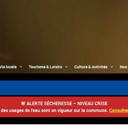
Vie locale
Tourisme & Loisirs
Culture & Activités
Nos 
🚨
ALERTE SÉCHERESSE – NIVEAU CRISE
s des usages de l'eau sont en vigueur sur la commune.
Consulter