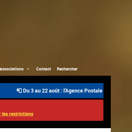
associations
Contact
Rechercher
📮 Du 3 au 22 août : l'Agence Postale Communale est ouve
 les restrictions