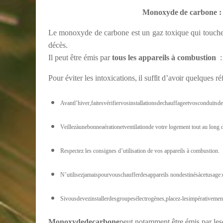
Monoxyde
de
carbone
:
Le monoxyde de carbone est un gaz toxique qui touche 
décès.
Il peut être émis par
tous les appareils à combustion
Pour
éviter
les
intoxications,
il suffit d’avoir
quelques réf
Avantl’hiver,faitesvérifiervosinstallationsdechauffageetvosconduits
Veillezàunebonneaérationetventilationde votre logement tout au long d
Respectez les consignes d’utilisation de vos appareils à combustion.
N’utilisezjamaispourvouschaufferdesappareils nondestinésàcetusage:cu
Sivousdevezinstallerdesgroupesélectrogènes,placez-lesimpérativement
Monoxyde
de
carbone
peut notamment être émis par les