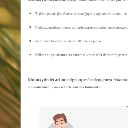
Ne faites jamais fonctionner les chauffages d’appoint en continu : il
N’utilisezjamaispourvouschaufferdesappareilsnondestinésàcetusage:cu
Aérez votre logement au moins 10 minutes par jour.
Veillez à ne pas obstruer les entrées et sorties d’air de votre logement
Monoxyde
de
carbone
et
groupes
électrogènes
:
N’installe
impérativement placés à l’extérieur des bâtiments.