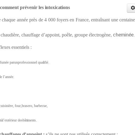
comment
prévenir
les
intoxications
chaque année près de 4 000 foyers en France, entraînant une centaine
cheminée.
: chaudière, chauffage d’appoint, poêle, groupe électrogène,
lexes essentiels :
defumée parunprofessionnel
qualifié.
e l’année.
isinière, four,brasero, barbecue,
àl’extérieur des
bâtiments.
chauffages
d
’appoint
;
s’ils ne sont pas utilisés correctement :