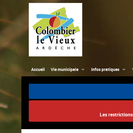
Accueil
Vie municipale
Infos pratiques
Les restriction