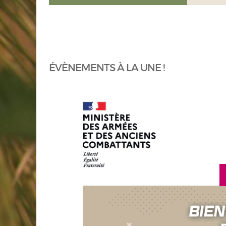
ÉVÈNEMENTS À LA UNE !
 savoir plus