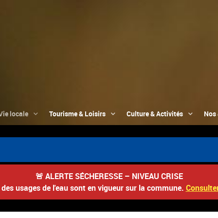
Vie locale
Tourisme & Loisirs
Culture & Activités
Nos 
🚨
ALERTE SÉCHERESSE – NIVEAU CRISE
s des usages de l'eau sont en vigueur sur la commune.
Consulter