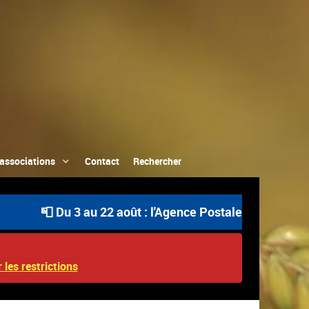
associations
Contact
Rechercher
📮 Du 3 au 22 août : l'Agence Postale Communale est ou
 les restrictions