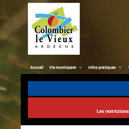
Accueil
Vie municipale
Infos pratiques
Les restriction