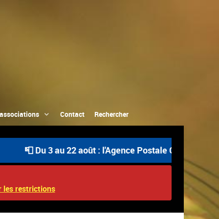
associations
Contact
Rechercher
📮 Du 3 au 22 août : l'Agence Postale Communale est ou
 les restrictions