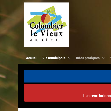
Accueil
Vie municipale
Infos pratiques
Les restriction