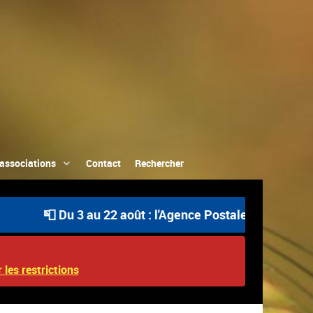
associations
Contact
Rechercher
📮 Du 3 au 22 août : l'Agence Postale Communale est o
 les restrictions