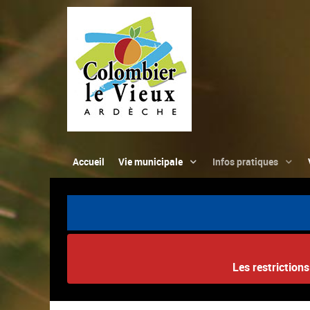
Accueil
Vie municipale
Infos pratiques
Les restriction