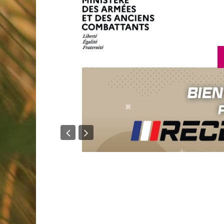
en sav