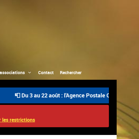
associations
Contact
Rechercher
📮 Du 3 au 22 août : l'Agence Postale Communale est ou
 les restrictions