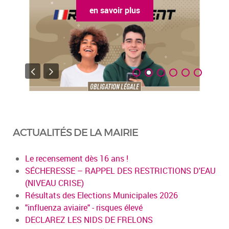
en savoir plus
ACTUALITÉS DE LA MAIRIE
Le recensement dès 16 ans !
SÉCHERESSE – RAPPEL DES RESTRICTIONS D'EAU
(NIVEAU CRISE)
Résultats des Elections Municipales 2026
"influenza aviaire" - risques élevé
DECLAREZ LES NIDS DE FRELONS