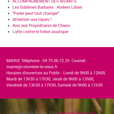
ACCOMPAGNEMENT DES AIDANTS
Les Sublimes Barbares : Ateliers Libres
"Parler peut tout changer"
Attention aux tiques !
Avis aux Propriétaires de Chiens
Lutte contre le frelon asiatique
MAIRIE Téléphone : 04.75.06.72.25 Courriel :
mairie@colombier-le-vieux.fr
Horaires d’ouverture au Public : Lundi de 9h00 à 12h00,
Mardi de 13h30 à 17h30, Jeudi de 9h00 à 12h00,
Vendredi de 13h30 à 17h30, Samedi de 9h00 à 11h30.
Copyright © 2016 - 2026
www.sites-vitrines.com