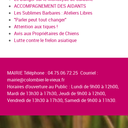
ACCOMPAGNEMENT DES AIDANTS
Les Sublimes Barbares : Ateliers Libres
"Parler peut tout changer"
Attention aux tiques !
Avis aux Propriétaires de Chiens
Lutte contre le frelon asiatique
MAIRIE Téléphone : 04.75.06.72.25 Courriel :
mairie@colombier-le-vieux.fr
Horaires d’ouverture au Public : Lundi de 9h00 à 12h00,
Mardi de 13h30 à 17h30, Jeudi de 9h00 à 12h00,
Vendredi de 13h30 à 17h30, Samedi de 9h00 à 11h30.