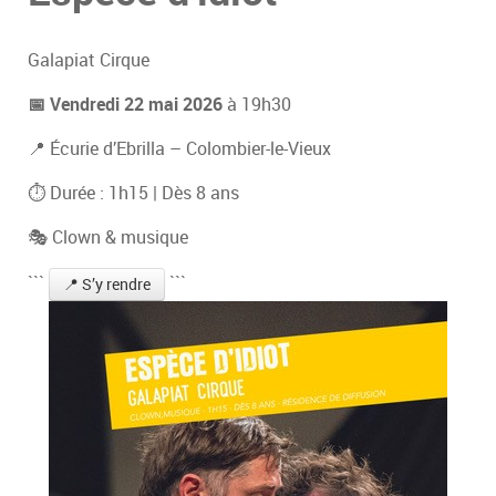
Galapiat Cirque
📅 Vendredi 22 mai 2026
à 19h30
📍 Écurie d’Ebrilla – Colombier-le-Vieux
⏱ Durée : 1h15 | Dès 8 ans
🎭 Clown & musique
```
```
📍 S’y rendre