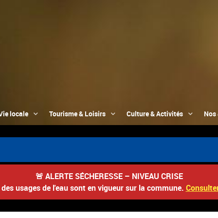
Vie locale
Tourisme & Loisirs
Culture & Activités
Nos 
🚨
ALERTE SÉCHERESSE – NIVEAU CRISE
s des usages de l'eau sont en vigueur sur la commune.
Consulter