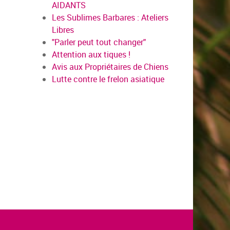
AIDANTS
Les Sublimes Barbares : Ateliers
Libres
"Parler peut tout changer"
Attention aux tiques !
Avis aux Propriétaires de Chiens
Lutte contre le frelon asiatique