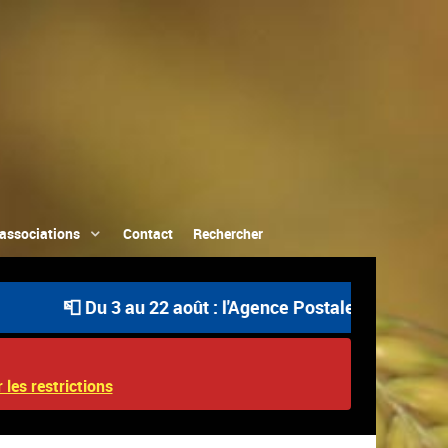
associations
Contact
Rechercher
📮 Du 3 au 22 août : l'Agence Postale Communale est ou
 les restrictions