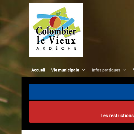
Accueil
Vie municipale
Infos pratiques
Les restriction