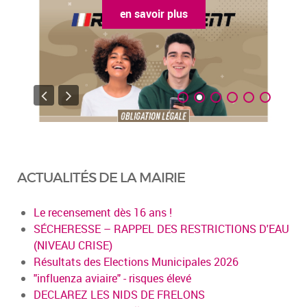
en savoir plus
ACTUALITÉS DE LA MAIRIE
Le recensement dès 16 ans !
SÉCHERESSE – RAPPEL DES RESTRICTIONS D'EAU
(NIVEAU CRISE)
Résultats des Elections Municipales 2026
"influenza aviaire" - risques élevé
DECLAREZ LES NIDS DE FRELONS