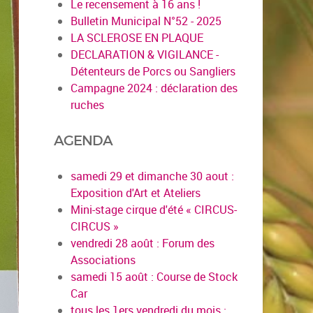
Le recensement à 16 ans !
Bulletin Municipal N°52 - 2025
LA SCLEROSE EN PLAQUE
DECLARATION & VIGILANCE -
Détenteurs de Porcs ou Sangliers
Campagne 2024 : déclaration des
ruches
AGENDA
samedi 29 et dimanche 30 aout :
Exposition d'Art et Ateliers
Mini-stage cirque d'été « CIRCUS-
CIRCUS »
vendredi 28 août : Forum des
Associations
samedi 15 août : Course de Stock
Car
tous les 1ers vendredi du mois :