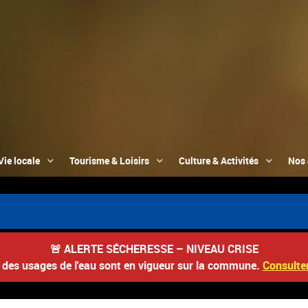
Vie locale
Tourisme & Loisirs
Culture & Activités
Nos 
📮
🚨
ALERTE SÉCHERESSE – NIVEAU CRISE
s des usages de l'eau sont en vigueur sur la commune.
Consulter