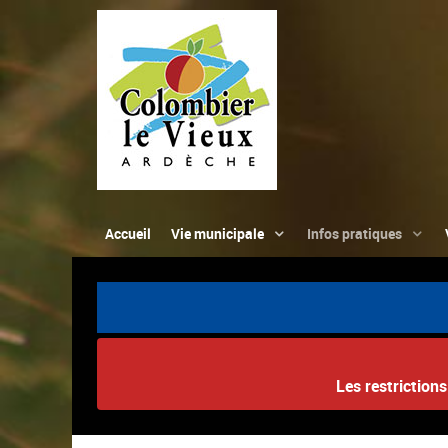
Accueil
Vie municipale
Infos pratiques
Les restriction