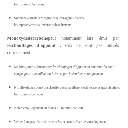
four,brasero, barbecue,
Sivousdevezinstallerdesgroupesélectrogènes,placez-
lesimpérativementàl’extérieur des
bâtiments.
Monoxyde
de
carbone
peut notamment être émis par
les
chauffages
d
’appoint
;
s’ils ne sont pas utilisés
correctement :
Ne faites jamais fonctionner les chauffages d’appoint en continu : ils sont
conçus pour une utilisation brève et par intermittence uniquement.
N’utilisezjamaispourvouschaufferdesappareilsnondestinésàcetusage:cuisinière,
four,brasero,barbecue,
Aérez votre logement au moins 10 minutes par jour.
Veillez à ne pas obstruer les entrées et sorties d’air de votre logement