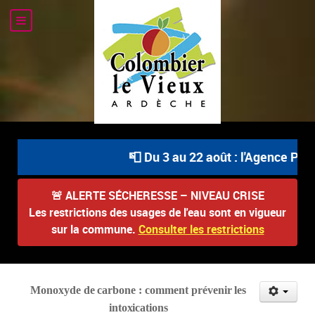
📮 Du 3 au 22 août : l'Agence Post
🚨
ALERTE SÉCHERESSE – NIVEAU CRISE
Les restrictions des usages de l'eau sont en vigueur
sur la commune.
Consulter les restrictions
Monoxyde
de
carbone
:
comment
prévenir
les
intoxications