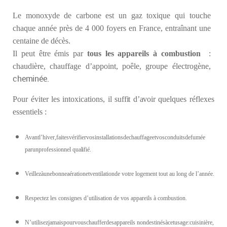
Le monoxyde de carbone est un gaz toxique qui touche
chaque année près de 4 000 foyers en France, entraînant une
centaine de décès.
Il peut être émis par
tous les appareils à combustion
:
chaudière, chauffage d’appoint, poêle, groupe électrogène,
cheminée.
Pour
éviter
les
intoxications,
il suffit d’avoir
quelques réflexes
essentiels :
Avantl’hiver,faitesvérifiervosinstallationsdechauffageetvosconduitsdefumée
parunprofessionnel
qualifié.
Veillezàunebonneaérationetventilationde votre logement tout au long de l’année.
Respectez les consignes d’utilisation de vos appareils à combustion.
N’utilisezjamaispourvouschaufferdesappareils nondestinésàcetusage:cuisinière,