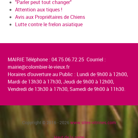
"Parler peut tout changer"
Attention aux tiques !
Avis aux Propriétaires de Chiens
Lutte contre le frelon asiatique
MAIRIE Téléphone : 04.75.06.72.25 Courriel :
mairie@colombier-le-vieux.fr
Horaires d’ouverture au Public : Lundi de 9h00 à 12h00,
Mardi de 13h30 à 17h30, Jeudi de 9h00 à 12h00,
Vendredi de 13h30 à 17h30, Samedi de 9h00 à 11h30.
Copyright © 2016 - 2026
www.sites-vitrines.com
Haut de la page