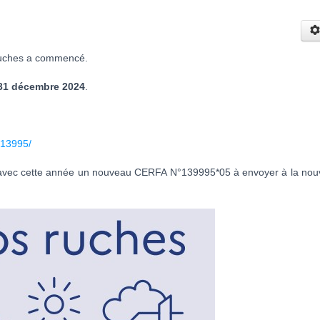
uches a commencé.
31 décembre 2024
.
fa13995/
le avec cette année un nouveau CERFA N°139995*05 à envoyer à la nou