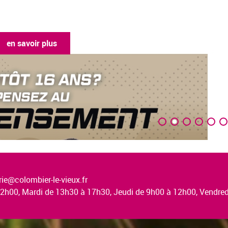
en savoir plus
ie@colombier-le-vieux.fr
à 12h00, Mardi de 13h30 à 17h30, Jeudi de 9h00 à 12h00, Vendr