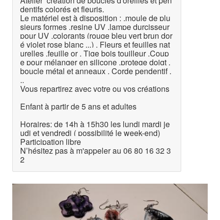
Atelier création de boucles d'oreilles et pen
dentifs colorés et fleuris.
Le matériel est à disposition : .moule de plu
sieurs formes .resine UV .lampe durcisseur
pour UV .colorants (rouge bleu vert brun dor
é violet rose blanc ...) . Fleurs et feuilles nat
urelles .feuille or . Tige bois touilleur .Coup
e pour mélanger en silicone .protege doigt .
boucle métal et anneaux . Corde pendentif .
..
Vous repartirez avec votre ou vos créations
Enfant à partir de 5 ans et adultes
Horaires: de 14h à 15h30 les lundi mardi je
udi et vendredi ( possibilité le week-end)
Participation libre
N’hésitez pas à m'appeler au 06 80 16 32 3
2