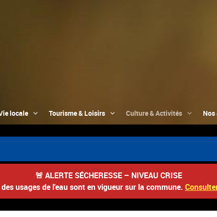
Vie locale
Tourisme & Loisirs
Culture & Activités
Nos 
🚨
ALERTE SÉCHERESSE – NIVEAU CRISE
s des usages de l'eau sont en vigueur sur la commune.
Consulter