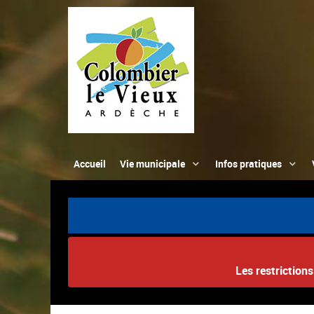
Accueil
Vie municipale
Infos pratiques
Les restriction