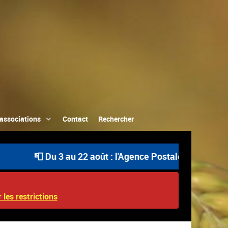
associations
Contact
Rechercher
📮 Du 3 au 22 août : l'Agence Postale Communale est ouve
 les restrictions