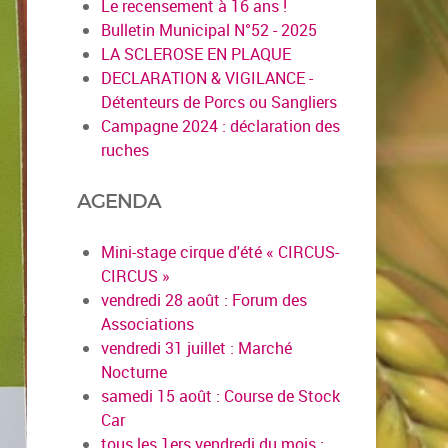
Le recensement à 16 ans !
Bulletin Municipal N°52 - 2025
LA SCLEROSE EN PLAQUE
DECLARATION & VIGILANCE -
Détenteurs de Porcs ou Sangliers
Campagne 2024 : déclaration des
ruches
AGENDA
Mini-stage cirque d'été « CIRCUS-
CIRCUS »
vendredi 28 août : Forum des
Associations
vendredi 31 juillet : Marché
Nocturne
samedi 15 août : Course de Stock
Car
tous les 1ers vendredi du mois :