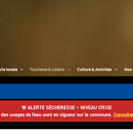
Vie locale
Tourisme & Loisirs
Culture & Activités
Nos 
🚨
ALERTE SÉCHERESSE – NIVEAU CRISE
s des usages de l'eau sont en vigueur sur la commune.
Consulter