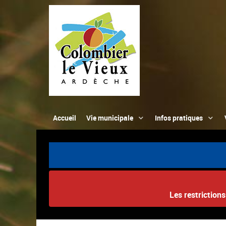
Accueil
Vie municipale
Infos pratiques
Les restriction