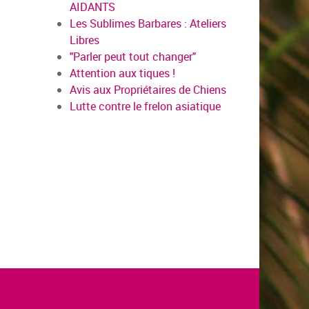
AIDANTS
Les Sublimes Barbares : Ateliers
Libres
"Parler peut tout changer"
Attention aux tiques !
Avis aux Propriétaires de Chiens
Lutte contre le frelon asiatique