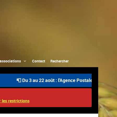
associations
Contact
Rechercher
📮 Du 3 au 22 août : l'Agence Postale Communale est ou
 les restrictions