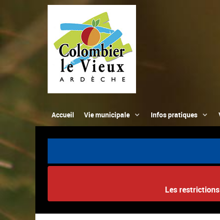
Accueil
Vie municipale
Infos pratiques
Les restriction