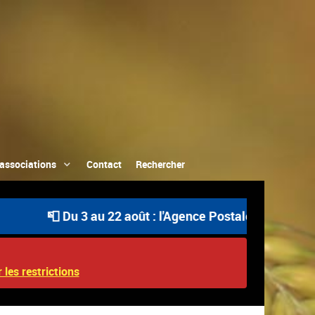
associations
Contact
Rechercher
📮 Du 3 au 22 août : l'Agence Postale Communale est 
 les restrictions