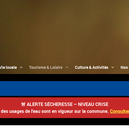
Vie locale
Tourisme & Loisirs
Culture & Activités
Nos 
🚨
ALERTE SÉCHERESSE – NIVEAU CRISE
s des usages de l'eau sont en vigueur sur la commune.
Consulter