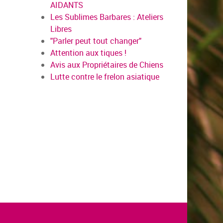
AIDANTS
Les Sublimes Barbares : Ateliers
Libres
"Parler peut tout changer"
Attention aux tiques !
Avis aux Propriétaires de Chiens
Lutte contre le frelon asiatique
en savoir plus